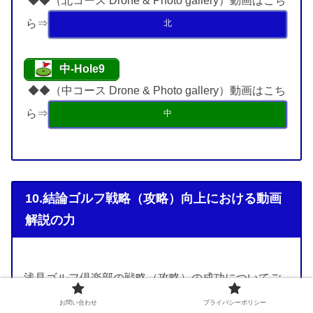
◆◆（北コース Drone & Photo gallery）動画はこち
ら⇒
北
中-Hole9
◆◆（中コース Drone & Photo gallery）動画はこち
ら⇒
中
10.結論ゴルフ戦略（攻略）向上における動画
解説の力
浅見ゴルフ倶楽部の戦略（攻略）の成功についてご
紹介します。
お問い合わせ
プライバシーポリシー