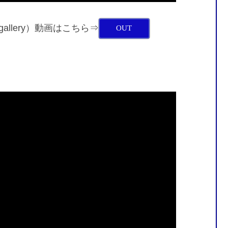
o gallery）動画はこちら⇒
OUT