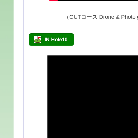
（OUTコース Drone & Phot
IN-Hole10