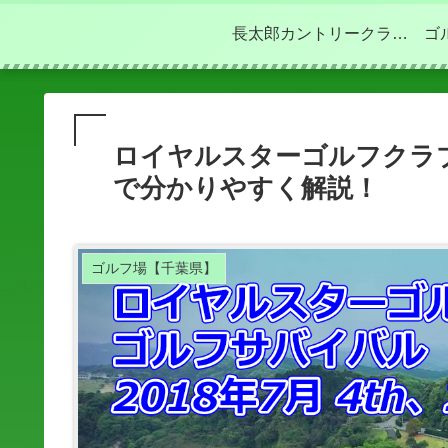
長太郎カントリークラブ
ゴ
の攻略は？OUT･INコー
ロイヤルスターゴルフクラブ
スを動画で分かりやすく
で分かりやすく解説！
解説！
ゴルフ場【千葉県】