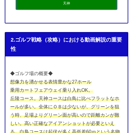
天神
2.ゴルフ戦略（攻略）における動画解説の重要
性
◆ゴルフ場の概要◆
想像力を湧かせる表情豊かな27ホール
乗用カートフェアウェイ乗り入れOK。
丘陵コース。天神コースは白鳥に比べフラットなホ
ールが多い。全体にＯＢは少ないが、グリーンを狙
う時、足場よりグリーン面が高いので距離カンが難
しい。高い正確なアイアンショットが必要といえ
る。白鳥コースは起伏が多く高低差60ｍという名物